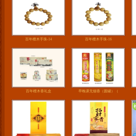
百年檀木手珠-14
百年檀木手珠-16
百年檀木香礼盒
早晚课无烟香（圆罐）（