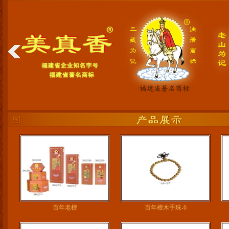
百年老檀
百年檀木手珠-6