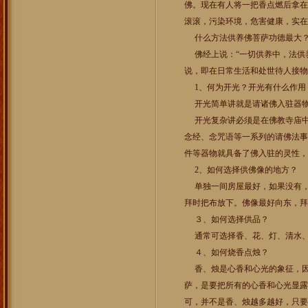
佛。现在有人将一把香点燃后拿在
滚滚，污染环境，危害健康，实在
什么方法供养佛菩萨功德最大
佛经上说：“一切供养中，法供养
说，即在日常生活和处世待人接物
1、何为开光？开光有什么作用
开光简单讲就是请诸佛入驻器
开光复杂讲必须是在佛教寺庙中
念经、念咒语等一系列的请佛法事
件等器物就具备了佛入驻的灵性，
2、如何选择供佛像的地方？
单独一间房屋最好，如果没有，
拜时把布放下。佛像最好向东，拜
３、如何选择供品？
通常可选择香、花、灯、清水、
４、如何烧香点烛？
香、烛是心香和心光的象征，因
萨，是要把所有的心香和心光显露
可，并不是香、烛越多越好，只要