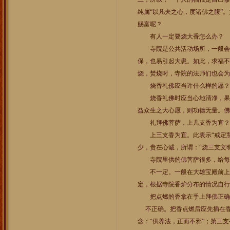
纯属“以凡夫之心，度诸佛之腹”
赐富呢？
有人一定要烧大香怎么办？
寺院是公共活动场所，一般会限
保，也易引起大患。如此，求福不
烧，焚烧时，寺院的法师们也会为
烧香礼佛应当许什么样的愿？
烧香礼佛时应当心地清净，果能
益众生之大心愿，则功德无量。佛
礼拜佛菩萨，上几支香为宜？
上三支香为宜。此表示“戒定慧”
少，贵在心诚，所谓：“烧三支文
寺院里供的佛菩萨很多，给每
不一定。一般在大雄宝殿前上三
定，根据寺院香炉分布的情况自行
把点燃的香拿在手上拜佛正确
不正确。把香点燃后应先插在香炉
念：“供养法，正而不邪”；第三