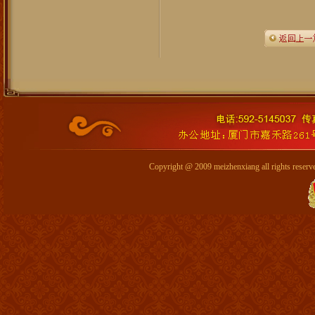
Copyright @ 2009 meizhenxiang all 