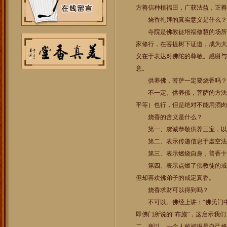
方善信种植福田，广获法益，正善
烧香礼拜的真实意义是什么？
寺院是佛教徒培福修慧的场所，
家修行，在菩提树下证道，成为大
义在于表达对佛陀的尊敬。感谢与
意。
供养佛，菩萨一定要烧香吗？
不一定。供养佛，菩萨的方法很
平等）也行，但是绝对不能用酒肉
烧香的含义是什么？
第一、虞诚恭敬供养三宝，以
第二、表示传递信息于虚空法
第三、表示燃烧自身，普香十
第四、表示点燃了佛教徒的戒、
但却喜欢佛弟子的戒定真香。
烧香求财可以得到吗？
不可以。佛经上讲：“佛氏门中
即佛门所说的“布施”，这启示我
二，所以，一个人的福报是自己修